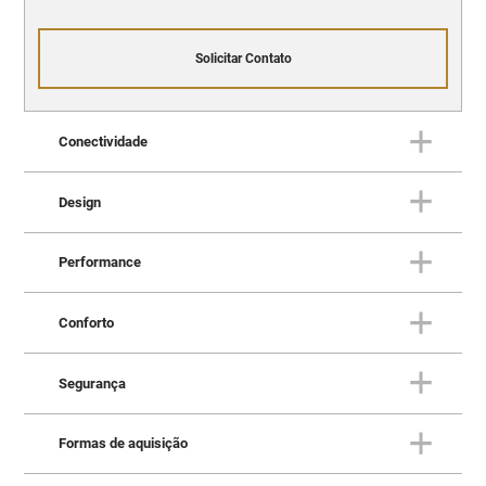
Solicitar Contato
Conectividade
Design
CONECTIVIDADE
Mais integração, mais
Performance
tranquilidade
DESIGN
Com ainda mais estilo e
Conforto
personalidade,
PERFORMANCE
Performance que surpreende
o Onix Plus não passa
Segurança
Com conectividade avançada, integração simples com
com economia de verdade
CONFORTO
despercebido
seu smartphone e tecnologias que facilitam o dia a dia,
Mais espaço e praticidade para
Formas de aquisição
o Onix Plus foi pensado para acompanhar sua rotina e
o seu dia a dia
SEGURANÇA
da sua família. Ideal para quem valoriza conforto e